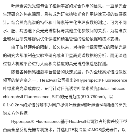
叶绿素荧光光谱包含了植物丰富的光合作用的信息，一直是光合
生理研究的热点课题，且被成为研究植物光合作用快速无损的敏感探
针。结合荧光光谱的特征和叶绿素等生化生理参数的测定，可为不同
水、肥、病胁迫下荧光光谱指标与其他生化参数间的关系，为精准农
业和林业研究等提供优化调控和精准管理的理论依据和技术支持。
由于仪器硬件的限制，长久以来，对植物叶绿素荧光的限制光谱
的研究大都限制在实验室研究或者卫星高光谱数据的分析，而无法通
过有人机载平台进行大面积高精度的高光谱成像遥感探测。
随着各种遥感挂载平台设备的快速发展，作为全球高光谱成像仪
领军的制造商之一，Headwall公司推出的Hyperspec® Fluorescence
叶绿素高光谱成像仪，专门针对日光诱导叶绿素荧光(Solar-Induced
chlorophyll Fluorescence, SIF)的光谱范围(670-780nm)，以
0.1~0.2nm的光谱分辨率为用户提供叶绿素a和叶绿素b科研级的高光
谱立方体数据。
Hyperspec® Fluorescence基于Headwall公司独占的像差校正型
凸面全息反射光栅专利技术，并选用TE制冷型sCMOS感光器件，以