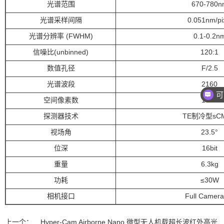
光谱范围
670-780n
光谱采样间隔
0.051nm/pi
光谱分辨率 (FWHM)
0.1-0.2n
信噪比(unbinned)
120:1
数值孔径
F/2.5
光谱波段
2160
空间像素数
1600
探测器技术
TE制冷型sC
视场角
23.5°
位深
16bit
重量
6.3kg
功耗
≤30W
相机接口
Full Camera
上一个：
Hyper-Cam Airborne Nano 微型无人机载超长波红外高光