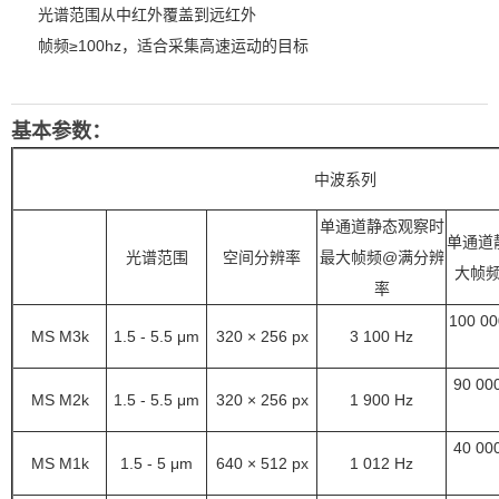
光谱范围从中红外覆盖到远红外
帧频≥100hz，适合采集高速运动的目标
基本参数：
中波系列
单通道静态观察时
单通道
光谱范围
空间分辨率
最大帧频@满分辨
大帧
率
100 00
MS M3k
1.5 - 5.5
μm
320 × 256
px
3 100 Hz
90 00
MS M2k
1.5 - 5.5
μm
320 × 256
px
1 900
Hz
40 00
MS M1k
1.5 - 5
μm
640 × 512
px
1 012 Hz