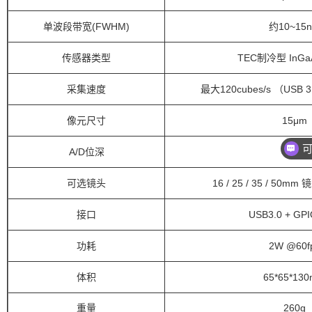
单波段带宽
(FWHM)
约
10~15
传感器类型
TEC
制冷型 InG
采集速度
最大
120cubes/s （US
像元尺寸
15μm
A/D
位深
13bit
可选镜头
16 / 25 / 35
/ 50mm 
接口
USB3.0
+ GP
功耗
2W @60f
体积
65
*65*13
重量
260g