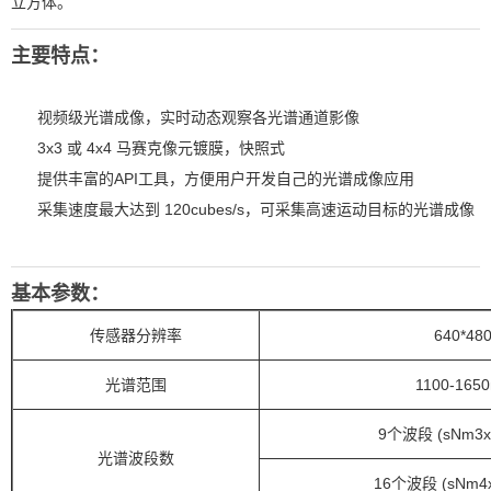
立方体。
主要特点：
视频级光谱成像，实时动态观察各光谱通道影像
3x3 或 4x4 马赛克像元镀膜，快照式
提供丰富的API工具，方便用户开发自己的光谱成像应用
采集速度最大达到 120cubes/s，可采集高速运动目标的光谱成像
基本参数：
传感器分辨率
640
*48
光谱范围
1100-165
9
个波段
(sNm3x
光谱波段数
16
个波段 (sNm4x